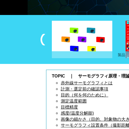
・見積依頼
計測にあたっての注意点
製品｜
TOPIC ｜ サーモグラフィ原理・理
赤外線サーモグラフィとは
計測・選定前の確認事項
目的（何を何のために）
測定温度範囲
目標精度
感度(温度分解能)
画像の細かさ（目的、対象物の大
サーモグラフィ設置条件（撮影距