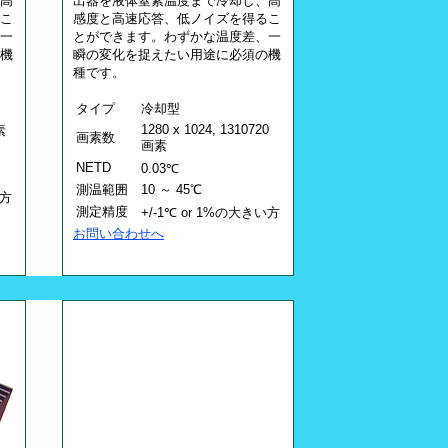
高
出器を液体窒素温度まで冷却し、高
こ
感度と高速応答、低ノイズを得るこ
一
とができます。わずかな温度差、一
機
瞬の変化を捉えたい用途に必須の機
種です。
タイプ
冷却型
1280 x 1024, 1310720
素
画素数
画素
NETD
0.03℃
測温範囲
10 ～ 45℃
い方
測定精度
+/-1℃ or 1%の大きい方
お問い合わせへ