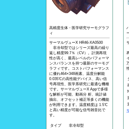
高精度生体・医学研究サーモグラフ
ィ
サーマルヴューX HR46-XA0500
非冷却型ではシリーズ最高の繰り
返し精度99.7％（CV）。計測再現
性が高く、最高レベルのパフォーマ
ンスバランスを持つ最新のサーモグ
ラフィです。コストパフォーマンス
に優れ464×348画素、温度分解能
0.035℃の高性能デバイス、高い信
号再現性、医学系研究に最適な機種
です。サーマルヴューX Appで多様
な解析が可能、動画分 析、統計値
抽出、オフセット補正等多くの機能
が利用できます。温度精度は 1.5℃
と高い精度が可能な信号雑音比で
す。
タイプ
非冷却型