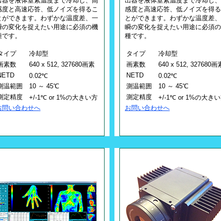
出器を液体窒素温度まで冷却し、高
出器を液体窒素温度まで冷却し、
感度と高速応答、低ノイズを得るこ
感度と高速応答、低ノイズを得る
とができます。わずかな温度差、一
とができます。わずかな温度差、
瞬の変化を捉えたい用途に必須の機
瞬の変化を捉えたい用途に必須の
種です。
種です。
タイプ
冷却型
タイプ
冷却型
画素数
640 x 512, 327680画素
画素数
640 x 512, 327680画
NETD
NETD
0.02℃
0.02℃
測温範囲
10 ～ 45℃
測温範囲
10 ～ 45℃
測定精度
測定精度
+/-1℃ or 1%の大きい方
+/-1℃ or 1%の大き
お問い合わせへ
お問い合わせへ