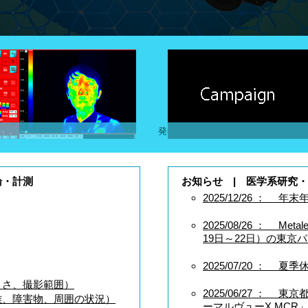
人体向けサーモグラフィ
発熱者検出スクリーニング
論・計測
お知らせ | 医学系研
2025/12/26
：
年末年
2025/08/26
：
Metale
19日～22日）の東京
2025/07/20
：
夏季休
きさ、撮影範囲）
2025/06/27
：
東京都
離、障害物、周囲の状況）
ーマルヴューX MC