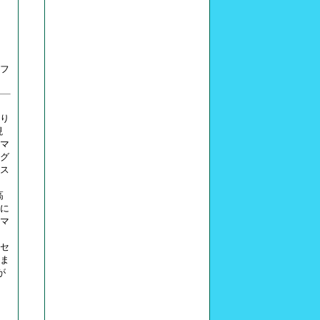
フ
り
現
マ
グ
ス
高
に
マ
セ
ま
が