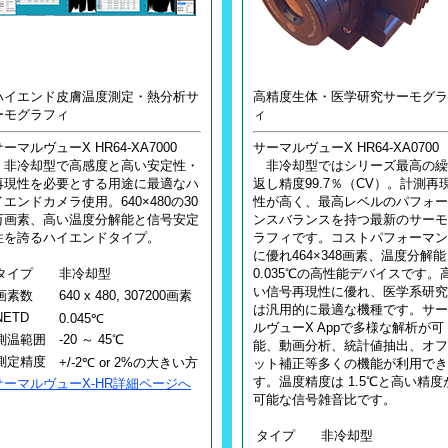
ハイエンド皮膚温度測定・熱分析サ
高精度生体・医学研究サーモグラ
ーモグラフィ
ィ
サーマルヴューX HR64-XA7000
サーマルヴューX HR64-XA0700
非冷却型で高感度と高い安定性・
非冷却型ではシリーズ最高の繰
再現性を必要とする用途に最適なハ
返し精度99.7％（CV）。計測再
イエンドカメラ使用。640×480の30
性が高く、最高レベルのパフォー
万画素、高い温度分解能と信号安定
ンスバランスを持つ最新のサーモ
性を誇るハイエンドタイプ。
ラフィです。コストパフォーマン
に優れ464×348画素、温度分解能
タイプ
非冷却型
0.035℃の高性能デバイスです。
い信号再現性に優れ、医学系研究
画素数
640 x 480, 307200画素
は汎用的に最適な機種です。サー
NETD
0.045℃
ルヴューX Appで多様な解析が可
測温範囲
-20 ～ 45℃
能、動画分析、統計値抽出、オフ
測定精度
+/-2℃ or 2%の大きい方
ット補正等多くの機能が利用でき
す。温度精度は 1.5℃と高い精度
サーマルヴューX-HR詳細ページへ
可能な信号雑音比です。
タイプ
非冷却型