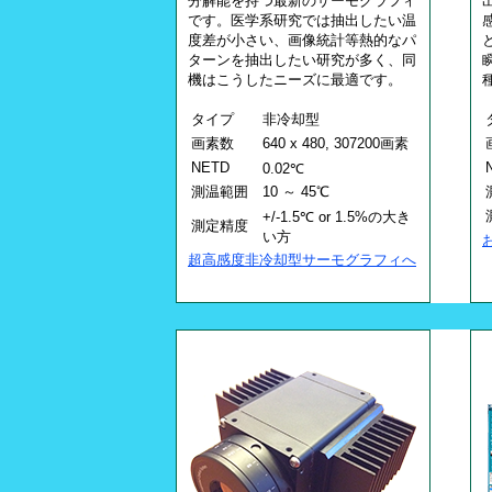
分解能を持つ最新のサーモグラフィ
です。医学系研究では抽出したい温
度差が小さい、画像統計等熱的なパ
ターンを抽出したい研究が多く、同
機はこうしたニーズに最適です。
タイプ
非冷却型
画素数
640 x 480, 307200画素
NETD
0.02℃
測温範囲
10 ～ 45℃
+/-1.5℃ or 1.5%の大き
測定精度
い方
超高感度非冷却型サーモグラフィへ